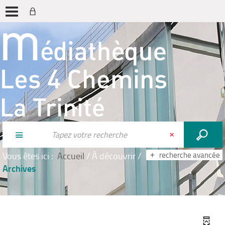
Vous êtes ici :
Accueil
/
À découvrir
/
recherche avancée
Archives