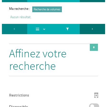
Ma recherche :
Recherche de volumes
Aucun résultat.
Affinez votre
recherche
Restrictions
-
Disponible