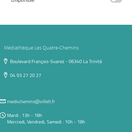
cocher
pour
ajouter
le
filtre
-
Médiathèque Les Quatre-Chemins
la
recherche
Boulevard François-Suarez - 06340 La Trinité
est
mise
04 93 27 20 27
à
jour
automatiquement
med4chemins@villelt.fr
Mardi : 13h - 18h
Mercredi, Vendredi, Samedi : 10h - 18h