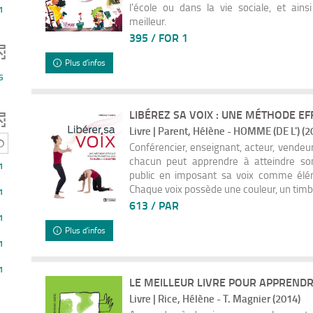
l'école ou dans la vie sociale, et ain
1
meilleur.
395 / FOR 1
Plus d'infos
5
LIBÉREZ SA VOIX : UNE MÉTHODE EFF
Livre | Parent, Hélène - HOMME (DE L') (2
Conférencier, enseignant, acteur, vendeur,
chacun peut apprendre à atteindre son
1
public en imposant sa voix comme élém
Chaque voix possède une couleur, un timbre
1
613 / PAR
1
Plus d'infos
1
1
LE MEILLEUR LIVRE POUR APPRENDRE
Livre | Rice, Hélène - T. Magnier (2014)