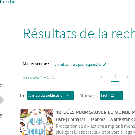
cherche
Résultats de la rec
Ma recherche :
le meilleur livre pour apprendre
1
Résultats
1
-
6
/ 6
Année de publication : décroissant
Tri :
Affichage :
Liste
10 IDÉES POUR SAUVER LE MONDE PA
Livre | Fornasari, Eleonora - White star ki
Proposition de dix actions simples à men
5
plus gentil, respectueux et ouvert à l'égar