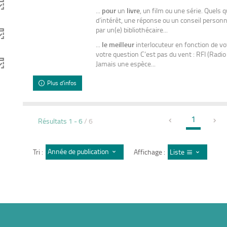
...
pour
un
livre
, un film ou une série. Quels 
ment
d’intérêt, une réponse ou un conseil person
par un(e) bibliothécaire...
...
le
meilleur
interlocuteur en fonction de vo
votre question C’est pas du vent : RFI (Radio
Jamais une espèce...
quement
Plus d'infos
1
Résultats
1
-
6
/ 6
Année de publication : décroissant
Tri :
Affichage :
Liste