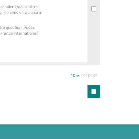
que soient vos centres
nalisé vous sera apporté
tre question. Posez
 France International)
par page
10