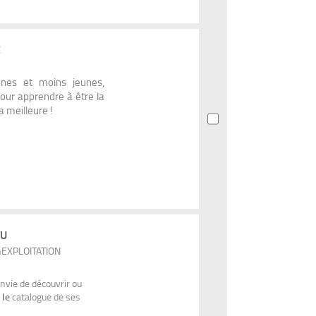
E
eunes et moins jeunes,
pour apprendre à être la
a meilleure !
TU
nEXPLOITATION
nvie de découvrir ou
t
le
catalogue de ses