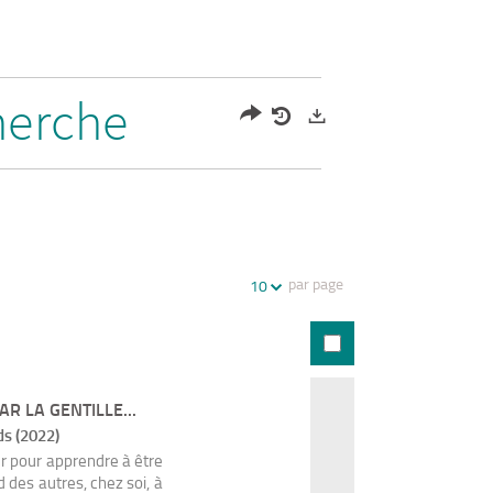
herche
Partager
Historique
Exports
l'URL
de
de
vos
la
recherches
recherche
par page
10
R LA GENTILLE...
ds (2022)
er pour apprendre à être
d des autres, chez soi, à