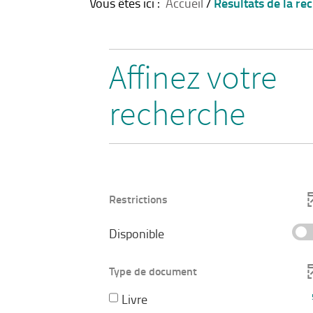
Résultats de la re
Vous êtes ici :
Accueil
/
Affinez votre
recherche
Restrictions
-
Disponible
cocher
pour
Type de document
ajouter
-
Livre
le