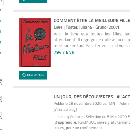
1
COMMENT ÊTRE LA MEILLEURE FILL
1
Livre | Foster, Juliana - Grund (2007)
1
Voici le livre que toutes les filles, j
attendaient...Il regorge de mille astuces 
1
meilleure en tout.Pas d'erreur, c'est vous l
794 / ENR
1
Plus d'infos
UN JOUR, DES DÉCOUVERTES...#L'AC
Publié le 28 novembre 2020 par MNT_Admi
[Aller au blog]
...
les
expériences Sélection du 5 Mai 2020 E
d'
apprendre
, Fun.MOOC ouvre gratuitemen
cours,
pour
un confinement...