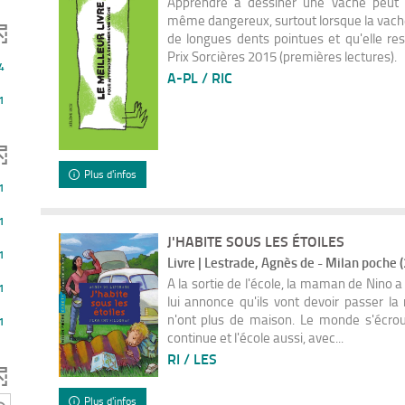
Apprendre à dessiner une vache peut s
même dangereux, surtout lorsque la vach
de longues dents pointues et qu'elle re
Prix Sorcières 2015 (premières lectures).
4
A-PL / RIC
1
Plus d'infos
1
1
J'HABITE SOUS LES ÉTOILES
1
Livre | Lestrade, Agnès de - Milan poche 
A la sortie de l'école, la maman de Nino a 
1
lui annonce qu'ils vont devoir passer la n
uement
n'ont plus de maison. Le monde s'écroul
1
continue et l'école aussi, avec...
RI / LES
Plus d'infos