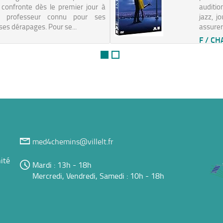
e confronte dès le premier jour à
auditio
, professeur connu pour ses
jazz, j
ses dérapages. Pour se...
assurer
F / CH
med4chemins@villelt.fr
ité
Mardi : 13h - 18h
Mercredi, Vendredi, Samedi : 10h - 18h