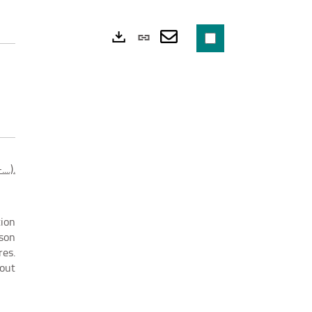
Lien
permanent
Envoyer
Exports
(Nouvelle
par
fenêtre)
mail
..).
tion
son
res.
tout