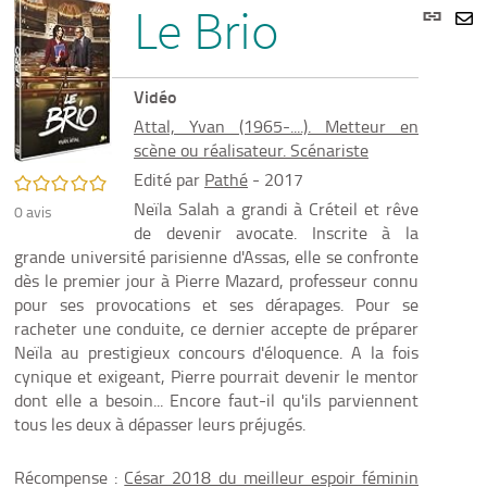
Lien
Le Brio
per
En
(Nou
par
fenê
mai
Vidéo
Attal, Yvan (1965-....). Metteur en
scène ou réalisateur. Scénariste
/5
Edité par
Pathé
- 2017
Neïla Salah a grandi à Créteil et rêve
0
avis
de devenir avocate. Inscrite à la
grande université parisienne d'Assas, elle se confronte
dès le premier jour à Pierre Mazard, professeur connu
pour ses provocations et ses dérapages. Pour se
racheter une conduite, ce dernier accepte de préparer
Neïla au prestigieux concours d'éloquence. A la fois
cynique et exigeant, Pierre pourrait devenir le mentor
dont elle a besoin... Encore faut-il qu'ils parviennent
tous les deux à dépasser leurs préjugés.
Récompense :
César 2018 du meilleur espoir féminin