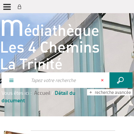
Détail du
Vous êtes ici :
Accueil
/
recherche avancée
document