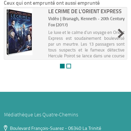
Ceux qui ont emprunté ont aussi emprunté
LE CRIME DE L'ORIENT EXPRESS
Vidéo | Branagh, Kenneth - 20th Century
Fox (2017)
Le luxe et le calme d'un voyage en Orient
Express est soudainement bouleversé
par un meurtre. Les 13 passagers sont
tous suspects et le fameux détective
Hercule Poirot se lance dans une course
contre la montre pour identifier l'as...
F / BRA
Médiathèque Les Quatre-Chemins
Boulevard François-Suarez - 06340 La Trinité